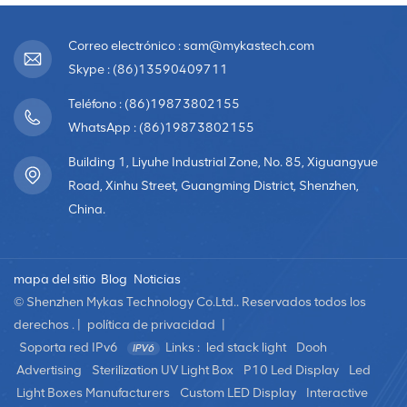
Correo electrónico : sam@mykastech.com
Skype : (86)13590409711
Teléfono : (86)19873802155
WhatsApp : (86)19873802155
Building 1, Liyuhe Industrial Zone, No. 85, Xiguangyue
Road, Xinhu Street, Guangming District, Shenzhen,
China.
mapa del sitio
Blog
Noticias
© Shenzhen Mykas Technology Co.Ltd.. Reservados todos los
derechos . |
política de privacidad
|
Soporta red IPv6
Links :
led stack light
Dooh
Advertising
Sterilization UV Light Box
P10 Led Display
Led
Light Boxes Manufacturers
Custom LED Display
Interactive