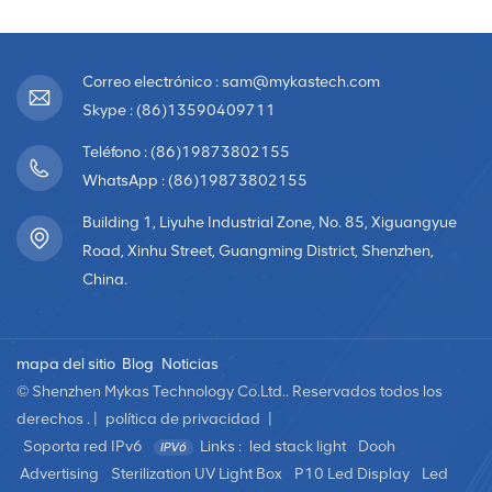
Correo electrónico : sam@mykastech.com
Skype : (86)13590409711
Teléfono : (86)19873802155
WhatsApp : (86)19873802155
Building 1, Liyuhe Industrial Zone, No. 85, Xiguangyue
Road, Xinhu Street, Guangming District, Shenzhen,
China.
mapa del sitio
Blog
Noticias
© Shenzhen Mykas Technology Co.Ltd.. Reservados todos los
derechos . |
política de privacidad
|
Soporta red IPv6
Links :
led stack light
Dooh
Advertising
Sterilization UV Light Box
P10 Led Display
Led