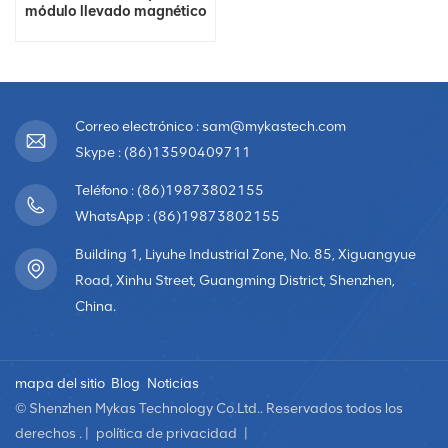
módulo llevado magnético
a todo color de la
exhibición llevada HD
realizaron la pantalla
llevada en escena
Correo electrónico : sam@mykastech.com
Skype : (86)13590409711
Teléfono : (86)19873802155
WhatsApp : (86)19873802155
Building 1, Liyuhe Industrial Zone, No. 85, Xiguangyue
Road, Xinhu Street, Guangming District, Shenzhen,
China.
mapa del sitio
Blog
Noticias
© Shenzhen Mykas Technology Co.Ltd.. Reservados todos los
derechos . |
política de privacidad
|