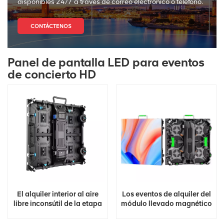
disponibles 24/7 a través de correo electrónico o teléfono.
CONTÁCTENOS
Panel de pantalla LED para eventos
de concierto HD
El alquiler interior al aire
Los eventos de alquiler del
libre inconsútil de la etapa
módulo llevado magnético
del concierto que empalma
a todo color de la
llevó la pared video
exhibición llevada HD