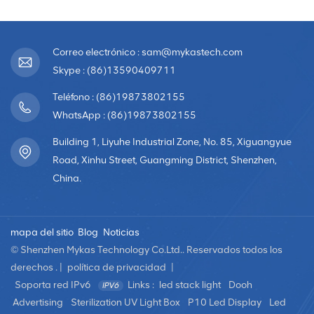
realizaron la pantalla
llevada en escena
Correo electrónico : sam@mykastech.com
Skype : (86)13590409711
Teléfono : (86)19873802155
WhatsApp : (86)19873802155
Building 1, Liyuhe Industrial Zone, No. 85, Xiguangyue
Road, Xinhu Street, Guangming District, Shenzhen,
China.
mapa del sitio
Blog
Noticias
© Shenzhen Mykas Technology Co.Ltd.. Reservados todos los
derechos . |
política de privacidad
|
Soporta red IPv6
Links :
led stack light
Dooh
Advertising
Sterilization UV Light Box
P10 Led Display
Led