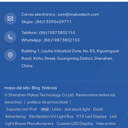
Correo electrónico : sam@mykastech.com
Skype : (86)13590409711
Teléfono : (86)19873802155
WhatsApp : (86)19873802155
Building 1, Liyuhe Industrial Zone, No. 85, Xiguangyue
Road, Xinhu Street, Guangming District, Shenzhen,
China.
mapa del sitio
Blog
Noticias
© Shenzhen Mykas Technology Co.Ltd.. Reservados todos los
derechos . |
política de privacidad
|
Soporta red IPv6
Links :
led stack light
Dooh
Advertising
Sterilization UV Light Box
P10 Led Display
Led
Light Boxes Manufacturers
Custom LED Display
Interactive