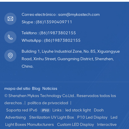
Correo electrónico : sam@mykastech.com
Skype : (86)13590409711
Teléfono : (86)19873802155
WhatsApp : (86)19873802155
Building 1, Liyuhe Industrial Zone, No. 85, Xiguangyue
Road, Xinhu Street, Guangming District, Shenzhen,
China.
mapa del sitio
Blog
Noticias
© Shenzhen Mykas Technology Co.Ltd.. Reservados todos los
derechos . |
política de privacidad
|
Soporta red IPv6
Links :
led stack light
Dooh
Advertising
Sterilization UV Light Box
P10 Led Display
Led
Light Boxes Manufacturers
Custom LED Display
Interactive