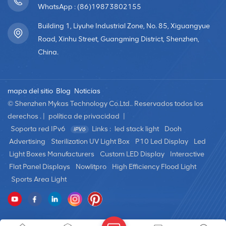
WhatsApp : (86)19873802155
Building 1, Liyuhe Industrial Zone, No. 85, Xiguangyue
Road, Xinhu Street, Guangming District, Shenzhen,
China.
mapa del sitio
Blog
Noticias
© Shenzhen Mykas Technology Co.Ltd.. Reservados todos los
derechos . |
política de privacidad
|
Soporta red IPv6
Links :
led stack light
Dooh
Advertising
Sterilization UV Light Box
P10 Led Display
Led
Light Boxes Manufacturers
Custom LED Display
Interactive
Flat Panel Displays
Nowlitpro
High Efficiency Flood Light
Sports Area Light