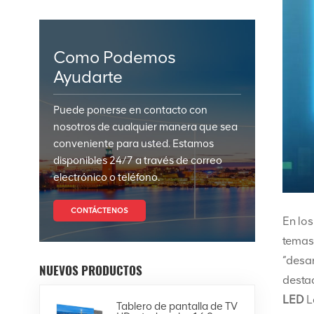
Como Podemos
Ayudarte
Puede ponerse en contacto con
nosotros de cualquier manera que sea
conveniente para usted. Estamos
disponibles 24/7 a través de correo
electrónico o teléfono.
CONTÁCTENOS
En los
temas 
“desar
NUEVOS PRODUCTOS
desta
LED
L
Tablero de pantalla de TV