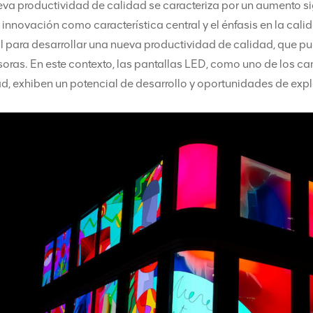
va productividad de calidad se caracteriza por un aumento sign
 innovación como característica central y el énfasis en la cal
l para desarrollar una nueva productividad de calidad, que p
oras. En este contexto, las pantallas LED, como uno de los c
ad, exhiben un potencial de desarrollo y oportunidades de ex