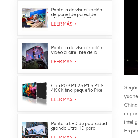
Pantalla de visualización
de panel de pared de
vídeo LED interior fija
ultrafina Full HD
LEER MÁS
Pantalla de visualización
video al aire libre de la
señalización de Digitaces
de la pared de la prenda
LEER MÁS
impermeable LED de HD
Cob P0.9 P1.25 P1.5 P1.8
Según 
4K 8K fino pequeño Pixe
Led TV Video Wall
yuanes
LEER MÁS
China
import
intelig
Pantalla LED de publicidad
grande Ultra HD para
En pri
exteriores 4K
LEER MÁS