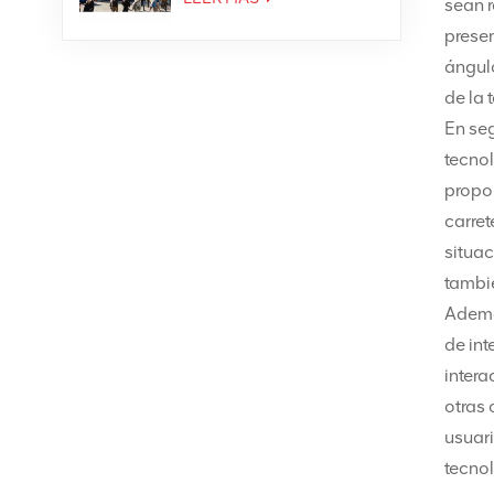
sean r
presen
ángulo
de la 
En seg
tecnol
propor
carret
situac
tambié
Adem
de int
intera
otras
usuari
tecnol