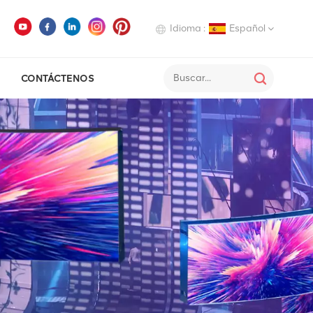
Idioma :
Español
CONTÁCTENOS
English
Deutsch
Italiano
Русский
Español