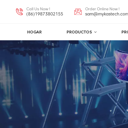
Call Us Now !
Order Online Now !
(86)19873802155
sam@mykastech.co
HOGAR
PRODUCTOS
PR