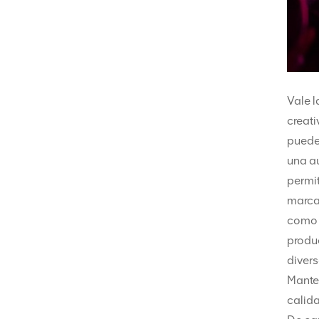
Vale l
creati
puede
una au
permit
marca
como 
produ
divers
Manten
calida