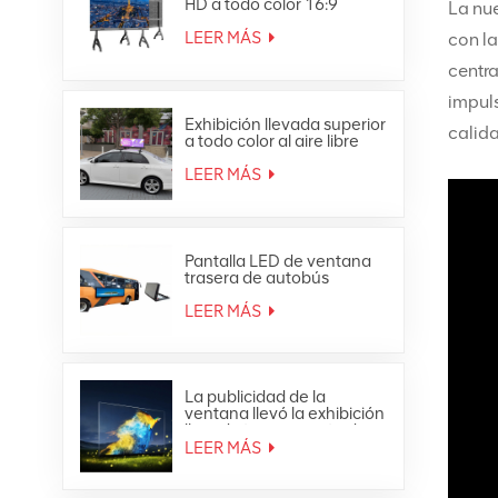
HD a todo color 16:9
La nue
Pantalla LED todo en uno
4K
LEER MÁS
con la
centra
impuls
Exhibición llevada superior
calid
a todo color al aire libre
impermeable de la
publicidad móvil del techo
LEER MÁS
del coche
Pantalla LED de ventana
trasera de autobús
publicitaria a todo color
para exteriores
LEER MÁS
La publicidad de la
ventana llevó la exhibición
llevada transparente de
cristal de la malla de la
LEER MÁS
cortina