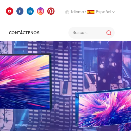
Idioma :
Español
CONTÁCTENOS
English
Deutsch
Italiano
Русский
Español