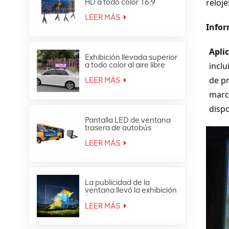
reloj
HD a todo color 16:9
Pantalla LED todo en uno
4K
LEER MÁS
Infor
Apli
Exhibición llevada superior
a todo color al aire libre
incl
impermeable de la
de p
publicidad móvil del techo
LEER MÁS
del coche
marc
dispo
Pantalla LED de ventana
trasera de autobús
publicitaria a todo color
para exteriores
LEER MÁS
La publicidad de la
ventana llevó la exhibición
llevada transparente de
cristal de la malla de la
LEER MÁS
cortina