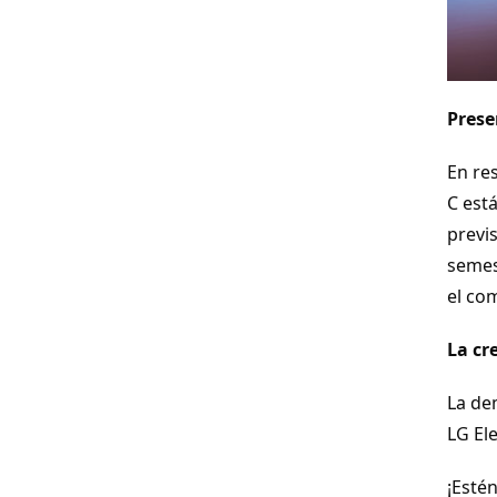
Prese
En re
C est
previ
semes
el co
La cr
La de
LG El
¡Esté