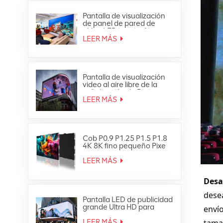
Pantalla de visualización
de panel de pared de
vídeo LED interior fija
ultrafina Full HD
LEER MÁS
Pantalla de visualización
video al aire libre de la
señalización de Digitaces
de la pared de la prenda
LEER MÁS
impermeable LED de HD
Cob P0.9 P1.25 P1.5 P1.8
4K 8K fino pequeño Pixe
Led TV Video Wall
LEER MÁS
Desa
dese
Pantalla LED de publicidad
grande Ultra HD para
envío
exteriores 4K
tamañ
LEER MÁS