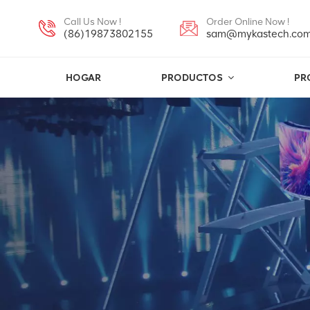
Call Us Now !
Order Online Now !
(86)19873802155
sam@mykastech.co
HOGAR
PRODUCTOS
PR