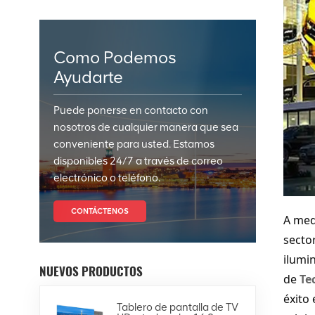
Como Podemos
Ayudarte
Puede ponerse en contacto con
nosotros de cualquier manera que sea
conveniente para usted. Estamos
disponibles 24/7 a través de correo
electrónico o teléfono.
CONTÁCTENOS
A med
secto
ilumi
NUEVOS PRODUCTOS
de
Te
éxito
Tablero de pantalla de TV