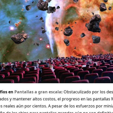
fíos en
Pantallas a gran escala
:
Obstaculizado por los des
ados y mantener altos costos, el progreso en las pantallas
s reales aún por cientos. A pesar de los esfuerzos por minia
o de los chips para pantallas grandes aún no son definitiv