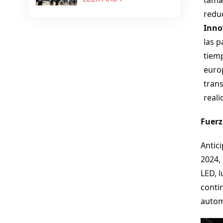
redu
Inno
las p
tiem
europ
tran
real
Fuerz
Antic
2024,
LED, 
conti
autom