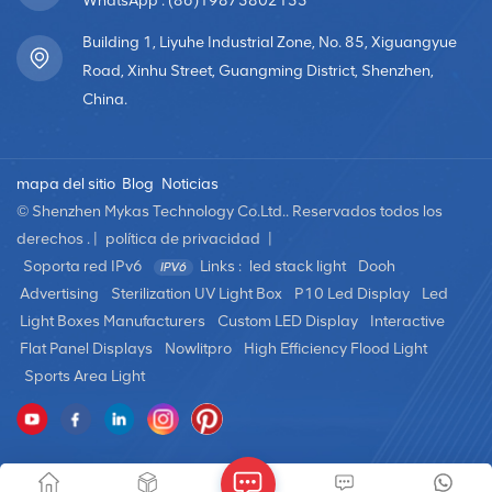
WhatsApp : (86)19873802155
Building 1, Liyuhe Industrial Zone, No. 85, Xiguangyue
Road, Xinhu Street, Guangming District, Shenzhen,
China.
mapa del sitio
Blog
Noticias
© Shenzhen Mykas Technology Co.Ltd.. Reservados todos los
derechos . |
política de privacidad
|
Soporta red IPv6
Links :
led stack light
Dooh
Advertising
Sterilization UV Light Box
P10 Led Display
Led
Light Boxes Manufacturers
Custom LED Display
Interactive
Flat Panel Displays
Nowlitpro
High Efficiency Flood Light
Sports Area Light