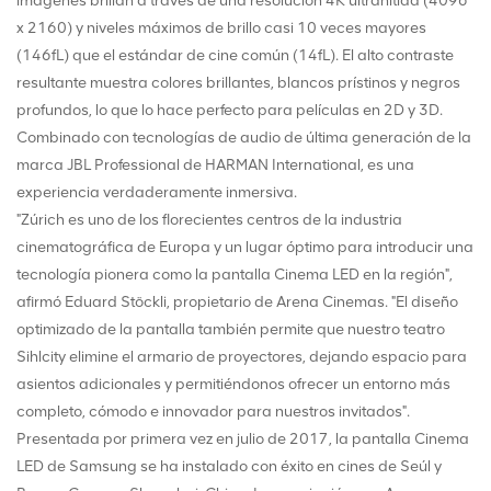
imágenes brillan a través de una resolución 4K ultranítida (4096
x 2160) y niveles máximos de brillo casi 10 veces mayores
(146fL) que el estándar de cine común (14fL). El alto contraste
resultante muestra colores brillantes, blancos prístinos y negros
profundos, lo que lo hace perfecto para películas en 2D y 3D.
Combinado con tecnologías de audio de última generación de la
marca JBL Professional de HARMAN International, es una
experiencia verdaderamente inmersiva.
"Zúrich es uno de los florecientes centros de la industria
cinematográfica de Europa y un lugar óptimo para introducir una
tecnología pionera como la pantalla Cinema LED en la región",
afirmó Eduard Stöckli, propietario de Arena Cinemas. "El diseño
optimizado de la pantalla también permite que nuestro teatro
Sihlcity elimine el armario de proyectores, dejando espacio para
asientos adicionales y permitiéndonos ofrecer un entorno más
completo, cómodo e innovador para nuestros invitados".
Presentada por primera vez en julio de 2017, la pantalla Cinema
LED de Samsung se ha instalado con éxito en cines de Seúl y