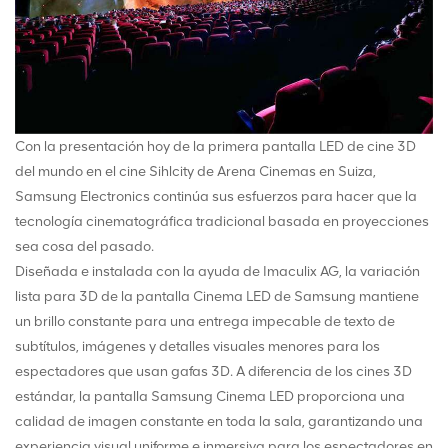
Con la presentación hoy de la primera pantalla LED de cine 3D
del mundo en el cine Sihlcity de Arena Cinemas en Suiza,
Samsung Electronics continúa sus esfuerzos para hacer que la
tecnología cinematográfica tradicional basada en proyecciones
sea cosa del pasado.
Diseñada e instalada con la ayuda de Imaculix AG, la variación
lista para 3D de la pantalla Cinema LED de Samsung mantiene
un brillo constante para una entrega impecable de texto de
subtítulos, imágenes y detalles visuales menores para los
espectadores que usan gafas 3D. A diferencia de los cines 3D
estándar, la pantalla Samsung Cinema LED proporciona una
calidad de imagen constante en toda la sala, garantizando una
experiencia visual uniforme e inmersiva para los espectadores en