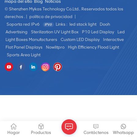
mapa del sitio
Blog
Noticias
© Shenzhen Mykas Technology Co.Ltd.. Reservados todos los
derechos . |
política de privacidad
|
Soporta red IPv6
Links :
led stack light
Dooh
Advertising
Sterilization UV Light Box
P10 Led Display
Led
Light Boxes Manufacturers
Custom LED Display
Interactive
Flat Panel Displays
Nowlitpro
High Efficiency Flood Light
Sports Area Light
Hogar
Productos
Contáctenos
Whatsapp