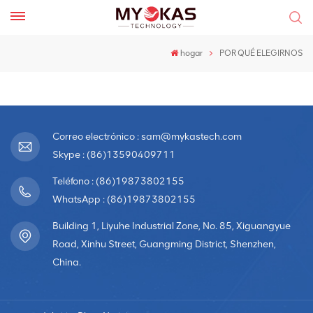
hogar
POR QUÉ ELEGIRNOS
Correo electrónico : sam@mykastech.com
Skype : (86)13590409711
Teléfono : (86)19873802155
WhatsApp : (86)19873802155
Building 1, Liyuhe Industrial Zone, No. 85, Xiguangyue
Road, Xinhu Street, Guangming District, Shenzhen,
China.