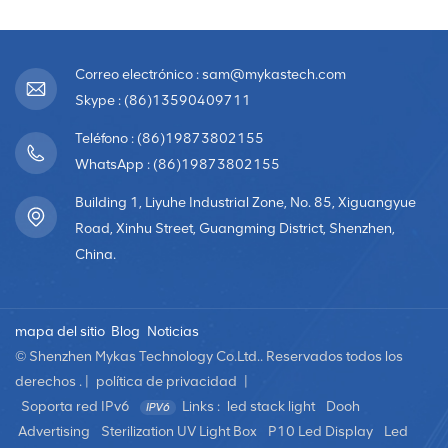
Correo electrónico : sam@mykastech.com
Skype : (86)13590409711
Teléfono : (86)19873802155
WhatsApp : (86)19873802155
Building 1, Liyuhe Industrial Zone, No. 85, Xiguangyue
Road, Xinhu Street, Guangming District, Shenzhen,
China.
mapa del sitio
Blog
Noticias
© Shenzhen Mykas Technology Co.Ltd.. Reservados todos los
derechos . |
política de privacidad
|
Soporta red IPv6
Links :
led stack light
Dooh
Advertising
Sterilization UV Light Box
P10 Led Display
Led