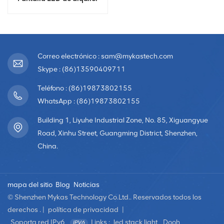
para interiores y exteriores
HD
Correo electrónico : sam@mykastech.com
Skype : (86)13590409711
Teléfono : (86)19873802155
WhatsApp : (86)19873802155
Building 1, Liyuhe Industrial Zone, No. 85, Xiguangyue
Road, Xinhu Street, Guangming District, Shenzhen,
China.
mapa del sitio
Blog
Noticias
© Shenzhen Mykas Technology Co.Ltd.. Reservados todos los
derechos . |
política de privacidad
|
Soporta red IPv6
Links :
led stack light
Dooh