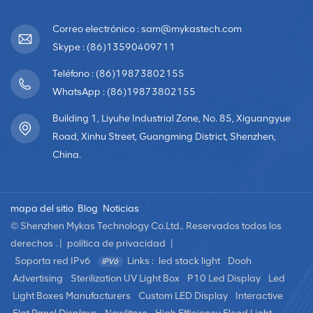
Correo electrónico : sam@mykastech.com
Skype : (86)13590409711
Teléfono : (86)19873802155
WhatsApp : (86)19873802155
Building 1, Liyuhe Industrial Zone, No. 85, Xiguangyue
Road, Xinhu Street, Guangming District, Shenzhen,
China.
mapa del sitio
Blog
Noticias
© Shenzhen Mykas Technology Co.Ltd.. Reservados todos los
derechos . |
política de privacidad
|
Soporta red IPv6
Links :
led stack light
Dooh
Advertising
Sterilization UV Light Box
P10 Led Display
Led
Light Boxes Manufacturers
Custom LED Display
Interactive