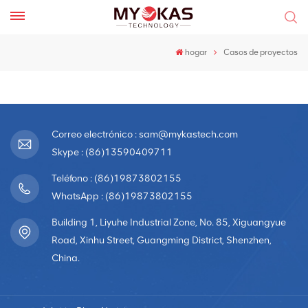
hogar
Casos de proyectos
Correo electrónico : sam@mykastech.com
Skype : (86)13590409711
Teléfono : (86)19873802155
WhatsApp : (86)19873802155
Building 1, Liyuhe Industrial Zone, No. 85, Xiguangyue
Road, Xinhu Street, Guangming District, Shenzhen,
China.