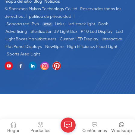
mapa del sitio
Blog
Noticias
© Shenzhen Mykas Technology Co.Ltd.. Reservados todos los
derechos . |
política de privacidad
|
Soporta red IPv6
Links :
led stack light
Dooh
Advertising
Sterilization UV Light Box
P10 Led Display
Led
Light Boxes Manufacturers
Custom LED Display
Interactive
Flat Panel Displays
Nowlitpro
High Efficiency Flood Light
Sports Area Light
Hogar
Productos
Contáctenos
Whatsapp