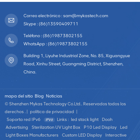
Correo electrónico : sam@mykastech.com
Skype : (86)13590409711
Teléfono : (86)19873802155
WhatsApp : (86)19873802155
Building 1, Liyuhe Industrial Zone, No. 85, Xiguangyue
Road, Xinhu Street, Guangming District, Shenzhen,
China.
mapa del sitio
Blog
Noticias
© Shenzhen Mykas Technology Co.Ltd.. Reservados todos los
derechos . |
política de privacidad
|
Soporta red IPv6
Links :
led stack light
Dooh
Advertising
Sterilization UV Light Box
P10 Led Display
Led
Light Boxes Manufacturers
Custom LED Display
Interactive