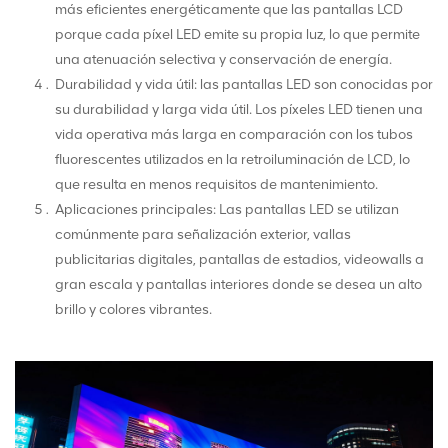
más eficientes energéticamente que las pantallas LCD
porque cada píxel LED emite su propia luz, lo que permite
una atenuación selectiva y conservación de energía.
Durabilidad y vida útil: las pantallas LED son conocidas por
su durabilidad y larga vida útil. Los píxeles LED tienen una
vida operativa más larga en comparación con los tubos
fluorescentes utilizados en la retroiluminación de LCD, lo
que resulta en menos requisitos de mantenimiento.
Aplicaciones principales: Las pantallas LED se utilizan
comúnmente para señalización exterior, vallas
publicitarias digitales, pantallas de estadios, videowalls a
gran escala y pantallas interiores donde se desea un alto
brillo y colores vibrantes.