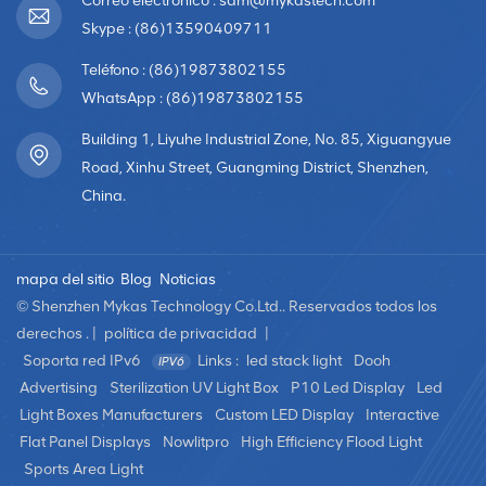
Correo electrónico : sam@mykastech.com
Skype : (86)13590409711
Teléfono : (86)19873802155
WhatsApp : (86)19873802155
Building 1, Liyuhe Industrial Zone, No. 85, Xiguangyue
Road, Xinhu Street, Guangming District, Shenzhen,
China.
mapa del sitio
Blog
Noticias
© Shenzhen Mykas Technology Co.Ltd.. Reservados todos los
derechos . |
política de privacidad
|
Soporta red IPv6
Links :
led stack light
Dooh
Advertising
Sterilization UV Light Box
P10 Led Display
Led
Light Boxes Manufacturers
Custom LED Display
Interactive
Flat Panel Displays
Nowlitpro
High Efficiency Flood Light
Sports Area Light