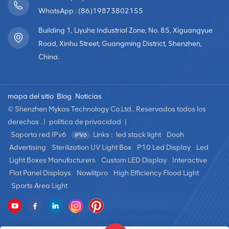
WhatsApp : (86)19873802155
Building 1, Liyuhe Industrial Zone, No. 85, Xiguangyue
Road, Xinhu Street, Guangming District, Shenzhen,
China.
mapa del sitio
Blog
Noticias
© Shenzhen Mykas Technology Co.Ltd.. Reservados todos los
derechos . |
política de privacidad
|
Soporta red IPv6
Links :
led stack light
Dooh
Advertising
Sterilization UV Light Box
P10 Led Display
Led
Light Boxes Manufacturers
Custom LED Display
Interactive
Flat Panel Displays
Nowlitpro
High Efficiency Flood Light
Sports Area Light