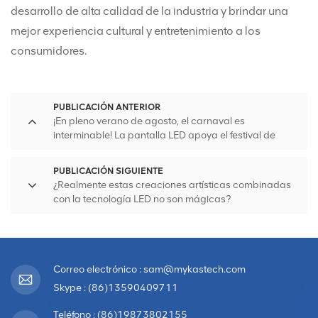
desarrollo de alta calidad de la industria y brindar una
mejor experiencia cultural y entretenimiento a los
consumidores.
PUBLICACIÓN ANTERIOR
¡En pleno verano de agosto, el carnaval es
interminable! La pantalla LED apoya el festival de
música playera y enciende la pasión del verano.
PUBLICACIÓN SIGUIENTE
¿Realmente estas creaciones artísticas combinadas
con la tecnología LED no son mágicas?
Correo electrónico : sam@mykastech.com
Skype : (86)13590409711
Teléfono : (86)19873802155