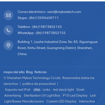
Correo electrónico : sam@mykastech.com
Skype : (86)13590409711
Teléfono : (86)19873802155
WhatsApp : (86)19873802155
Building 1, Liyuhe Industrial Zone, No. 85, Xiguangyue
Road, Xinhu Street, Guangming District, Shenzhen,
China.
mapa del sitio
Blog
Noticias
© Shenzhen Mykas Technology Co.Ltd.. Reservados todos los
derechos . |
política de privacidad
|
Soporta red IPv6
Links :
led stack light
Dooh
Advertising
Sterilization UV Light Box
P10 Led Display
Led
Light Boxes Manufacturers
Custom LED Display
Interactive