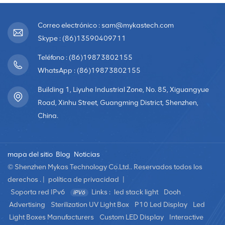
Correo electrónico : sam@mykastech.com
Skype : (86)13590409711
Teléfono : (86)19873802155
WhatsApp : (86)19873802155
Building 1, Liyuhe Industrial Zone, No. 85, Xiguangyue
Road, Xinhu Street, Guangming District, Shenzhen,
China.
mapa del sitio
Blog
Noticias
© Shenzhen Mykas Technology Co.Ltd.. Reservados todos los
derechos . |
política de privacidad
|
Soporta red IPv6
Links :
led stack light
Dooh
Advertising
Sterilization UV Light Box
P10 Led Display
Led
Light Boxes Manufacturers
Custom LED Display
Interactive